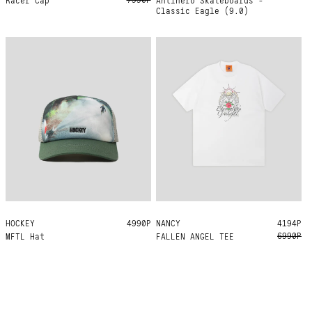
Classic Eagle (9.0)
HOCKEY
ONE SIZE
4990Р
NANCY
M
L
XL
4194Р
6990Р
MFTL Hat
FALLEN ANGEL TEE