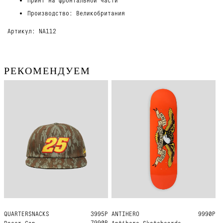
Производство: Великобритания
Артикул: NA112
РЕКОМЕНДУЕМ
QUARTERSNACKS
ONE SIZE
3995Р
ANTIHERO
9.0
9990Р
7990Р
Racer Cap
Antihero Skateboards -