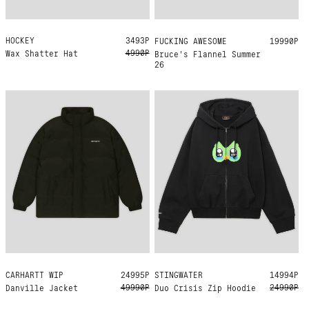
HOCKEY
ONE SIZE
3493Р
FUCKING AWESOME
M
L
XL
19990Р
4990Р
Wax Shatter Hat
Bruce's Flannel Summer
26
STINGWATER
L
XL
14994Р
CARHARTT WIP
XL
24995Р
24990Р
49990Р
Duo Crisis Zip Hoodie
Danville Jacket