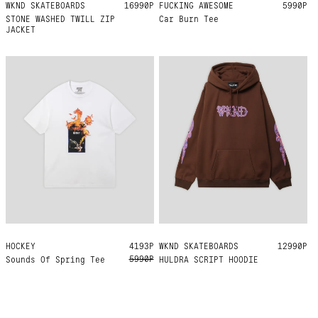
WKND SKATEBOARDS
M
L
XL
16990Р
FUCKING AWESOME
M
L
5990Р
STONE WASHED TWILL ZIP
Car Burn Tee
JACKET
HOCKEY
M
L
4193Р
WKND SKATEBOARDS
M
L
XL
12990Р
5990Р
Sounds Of Spring Tee
HULDRA SCRIPT HOODIE