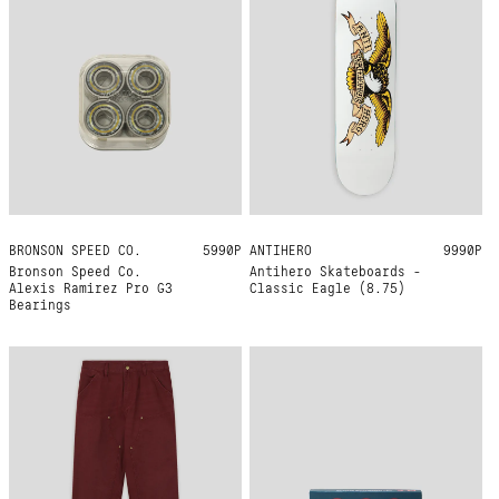
BRONSON SPEED CO.
ONE SIZE
5990Р
ANTIHERO
8.75
9990Р
Bronson Speed Co.
Antihero Skateboards -
Alexis Ramirez Pro G3
Classic Eagle (8.75)
Bearings