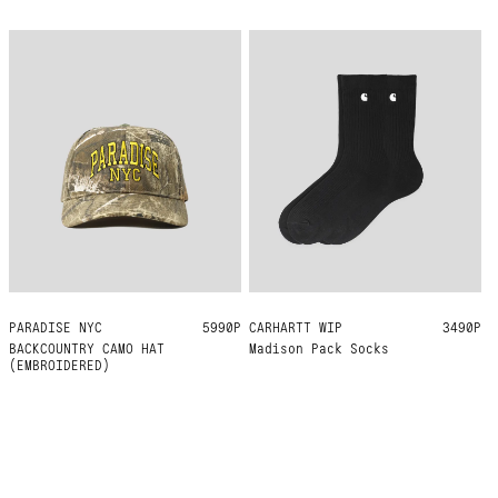
PARADISE NYC
ONE SIZE
5990Р
CARHARTT WIP
ONE SIZE
3490Р
BACKCOUNTRY CAMO HAT
Madison Pack Socks
(EMBROIDERED)