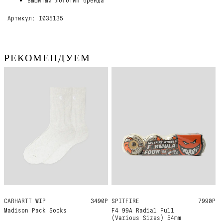
Артикул: I035135
РЕКОМЕНДУЕМ
CARHARTT WIP
ONE SIZE
3490Р
SPITFIRE
54MM 99A
7990Р
Madison Pack Socks
F4 99A Radial Full
(Various Sizes) 54mm