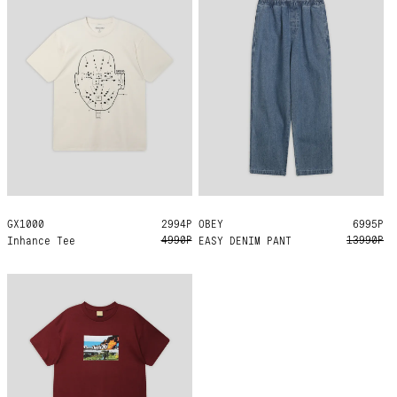
GX1000
L
2994Р
OBEY
XL
6995Р
4990Р
13990Р
Inhance Tee
EASY DENIM PANT