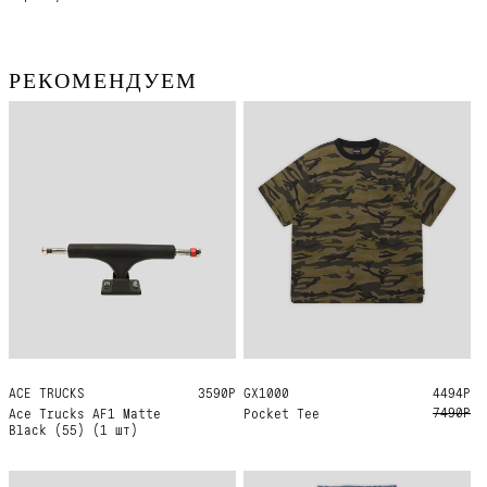
РЕКОМЕНДУЕМ
ACE TRUCKS
55
3590Р
GX1000
L
XL
4494Р
7490Р
Ace Trucks AF1 Matte
Pocket Tee
Black (55) (1 шт)