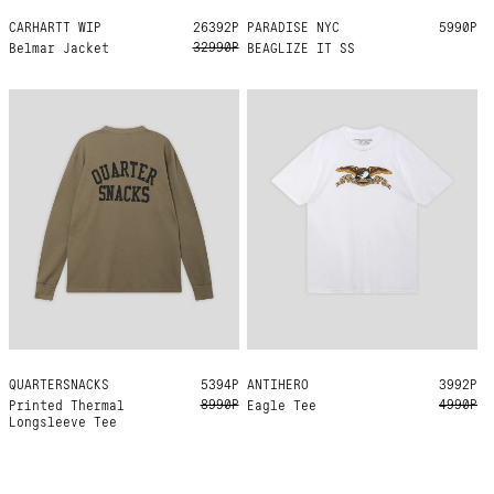
CARHARTT WIP
M
L
XL
XXL
26392Р
PARADISE NYC
M
L
XL
5990Р
32990Р
Belmar Jacket
BEAGLIZE IT SS
QUARTERSNACKS
M
L
5394Р
ANTIHERO
L
XL
3992Р
8990Р
4990Р
Printed Thermal
Eagle Tee
Longsleeve Tee