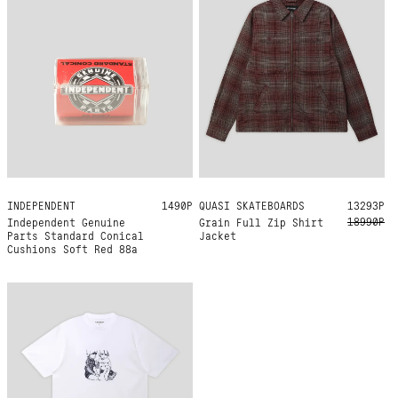
INDEPENDENT
ONE SIZE
1490Р
QUASI SKATEBOARDS
L
XL
13293Р
18990Р
Independent Genuine
Grain Full Zip Shirt
Parts Standard Conical
Jacket
Cushions Soft Red 88a