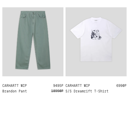
CARHARTT WIP
L
XL
9495Р
CARHARTT WIP
S
M
L
XL
6990Р
18990Р
Brandon Pant
S/S Dreamrift T-Shirt