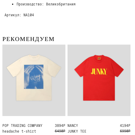
Производство: Великобритания
Артикул: NA104
РЕКОМЕНДУЕМ
POP TRADING COMPANY
XL
3894Р
NANCY
L
4194Р
6490Р
6990Р
headache t-shirt
JUNKY TEE