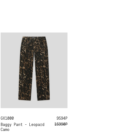
GX1000
34
32
30
9594Р
15990Р
Baggy Pant - Leopard
Camo