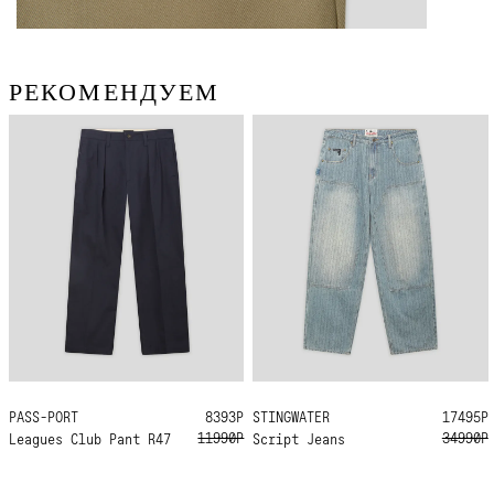
РЕКОМЕНДУЕМ
PASS-PORT
32
28
8393Р
STINGWATER
L
XL
17495Р
11990Р
34990Р
Leagues Club Pant R47
Script Jeans