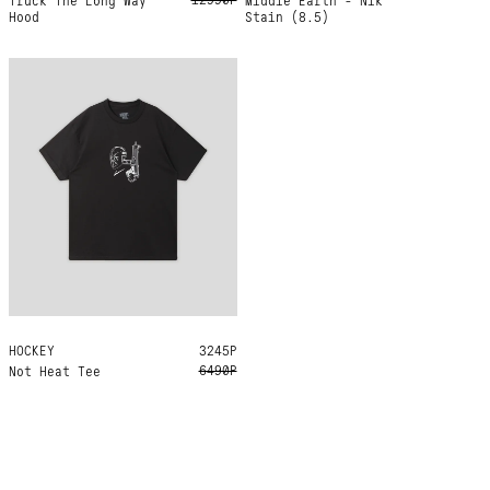
Hood
Stain (8.5)
HOCKEY
XL
3245Р
6490Р
Not Heat Tee