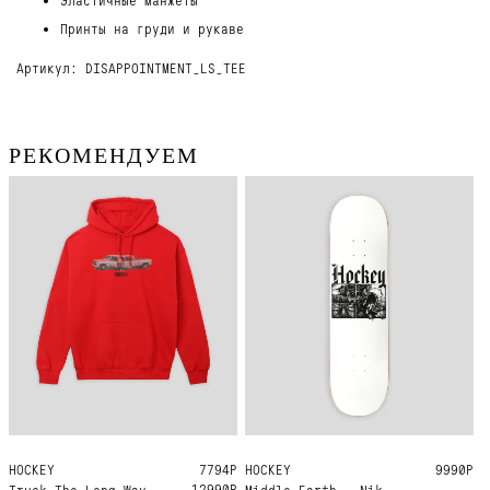
Принты на груди и рукаве
Артикул: DISAPPOINTMENT_LS_TEE
РЕКОМЕНДУЕМ
HOCKEY
M
L
XL
7794Р
HOCKEY
8.5
9990Р
12990Р
Truck The Long Way
Middle Earth - Nik