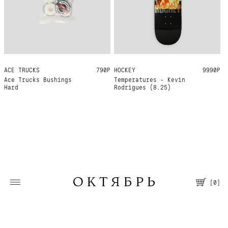
ACE TRUCKS
ONE SIZE
790Р
HOCKEY
8.25
9990Р
Ace Trucks Bushings
Temperatures - Kevin
Hard
Rodrigues (8.25)
[
0
]
Москва, Большая Молчановка, 30/7
Пн—Вс 12:00—21:00
Т. +7 495 067 66 66