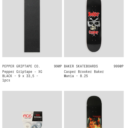
PEPPER GRIPTAPE CO.
ONE SIZE
990Р
BAKER SKATEBOARDS
8.25
9990Р
Pepper Griptape - XG
Casper Brooker Baker
BLACK - 9 x 33,5 -
Mania - 8.25
1pcs