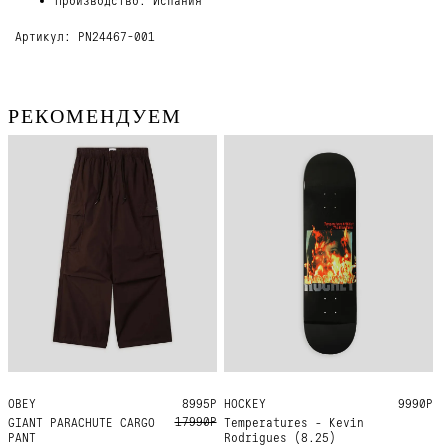
Артикул: PN24467-001
РЕКОМЕНДУЕМ
OBEY
S
8995Р
HOCKEY
8.25
9990Р
17990Р
GIANT PARACHUTE CARGO
Temperatures - Kevin
PANT
Rodrigues (8.25)