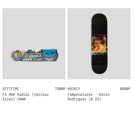
SPITFIRE
54MM 99A
7990Р
HOCKEY
8.25
9990Р
F4 99A Radial (Various
Temperatures - Kevin
Sizes) 54mm
Rodrigues (8.25)