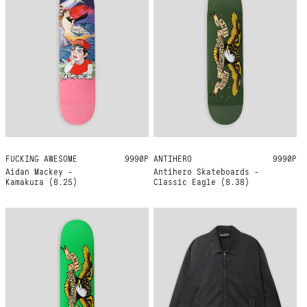
FUCKING AWESOME
8.25
9990Р
ANTIHERO
8.38
9990Р
Aidan Mackey -
Antihero Skateboards -
Kamakura (8.25)
Classic Eagle (8.38)