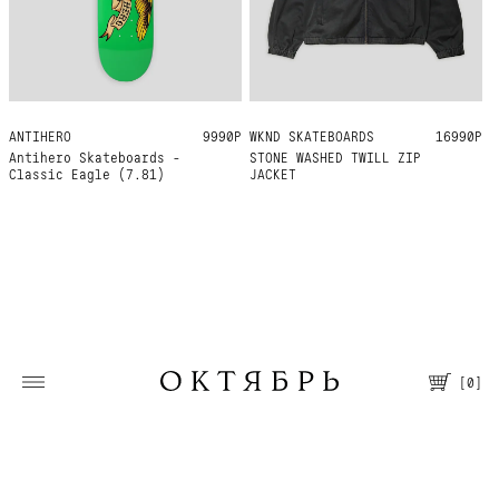
ANTIHERO
7.81
9990Р
WKND SKATEBOARDS
M
L
XL
16990Р
Antihero Skateboards -
STONE WASHED TWILL ZIP
Classic Eagle (7.81)
JACKET
[
0
]
Москва, Большая Молчановка, 30/7
Пн—Вс 12:00—21:00
Т. +7 495 067 66 66
Помощь
О магазине