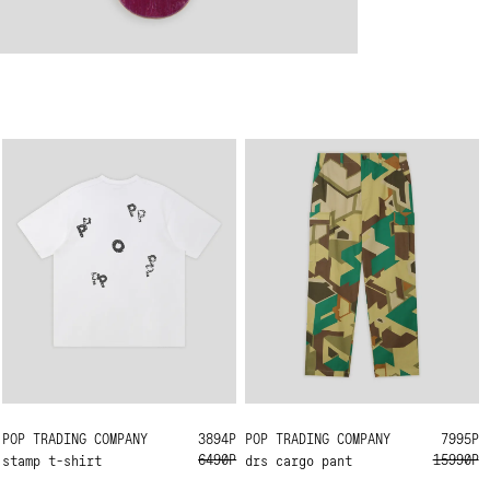
POP TRADING COMPANY
M
L
XL
3894Р
POP TRADING COMPANY
M
7995Р
6490Р
15990Р
stamp t-shirt
drs cargo pant