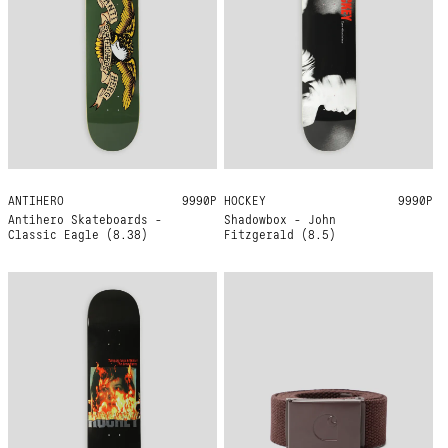
ANTIHERO
8.38
9990Р
HOCKEY
8.5
9990Р
Antihero Skateboards -
Shadowbox - John
Classic Eagle (8.38)
Fitzgerald (8.5)