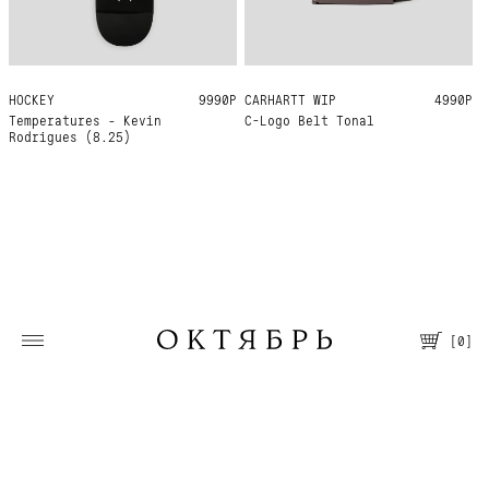
HOCKEY
8.25
9990Р
CARHARTT WIP
ONE SIZE
4990Р
Temperatures - Kevin
C-Logo Belt Tonal
Rodrigues (8.25)
[
0
]
Москва, Большая Молчановка, 30/7
Пн—Вс 12:00—21:00
Т. +7 495 067 66 66
Помощь
О магазине