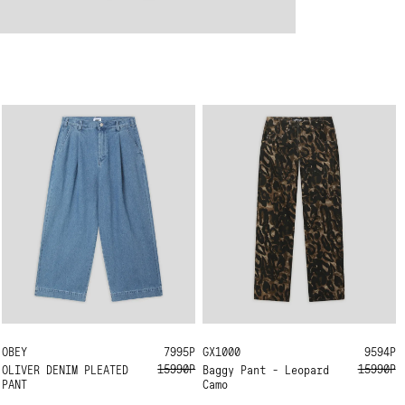
OBEY
33
31
7995Р
GX1000
34
32
30
9594Р
15990Р
15990Р
OLIVER DENIM PLEATED
Baggy Pant - Leopard
PANT
Camo