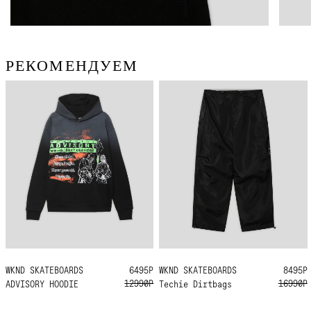
РЕКОМЕНДУЕМ
WKND SKATEBOARDS
L
XL
6495Р
WKND SKATEBOARDS
32
8495Р
12990Р
16990Р
ADVISORY HOODIE
Techie Dirtbags