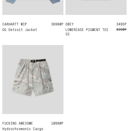
CARHARTT WIP
S
M
L
XL
XXL
36990Р
OBEY
S
3495Р
6990Р
OG Detroit Jacket
LOWERCASE PIGMENT TEE
SS
FUCKING AWESOME
S
M
L
10990Р
Hydrochromonic Cargo