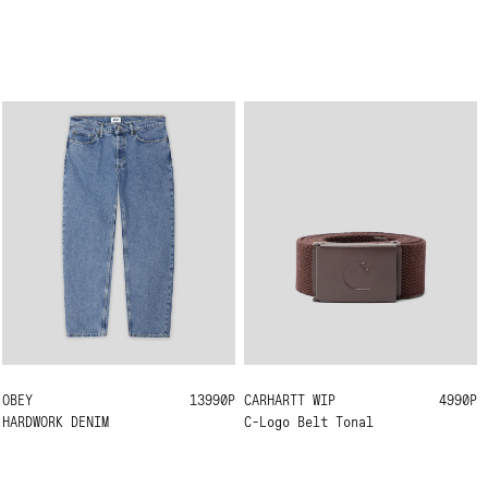
OBEY
33
32
13990Р
CARHARTT WIP
ONE SIZE
4990Р
HARDWORK DENIM
C-Logo Belt Tonal