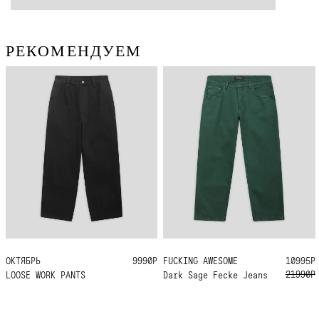
РЕКОМЕНДУЕМ
ОКТЯБРЬ
32
30
36
28
9990Р
FUCKING AWESOME
34
32
30
10995Р
21990Р
LOOSE WORK PANTS
Dark Sage Fecke Jeans