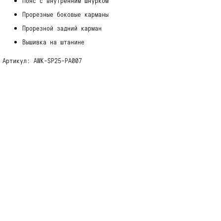
Пояс с внутренним шнурком
Прорезные боковые карманы
Прорезной задний карман
Вышивка на штанине
Артикул: AWK-SP25-PA007