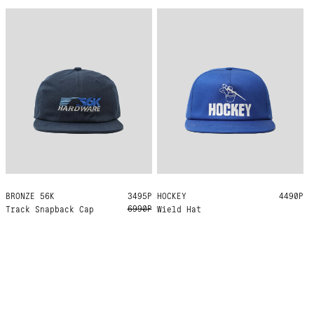
BRONZE 56K
ONE SIZE
3495Р
HOCKEY
ONE SIZE
4490Р
6990Р
Track Snapback Cap
Wield Hat