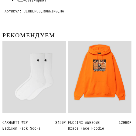
Артикул: CERBERUS_RUNNING_HAT
РЕКОМЕНДУЕМ
CARHARTT WIP
ONE SIZE
3490Р
FUCKING AWESOME
L
XL
12990Р
Madison Pack Socks
Brace Face Hoodie