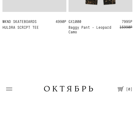
WKND SKATEBOARDS
M
L
XL
4990Р
GX1000
34
32
7995Р
15990Р
HULDRA SCRIPT TEE
Baggy Pant - Leopard
Camo
[
0
]
Москва, Большая Молчановка, 30/7
Пн—Вс 12:00—21:00
Т. +7 495 067 66 66
Помощь
О магазине