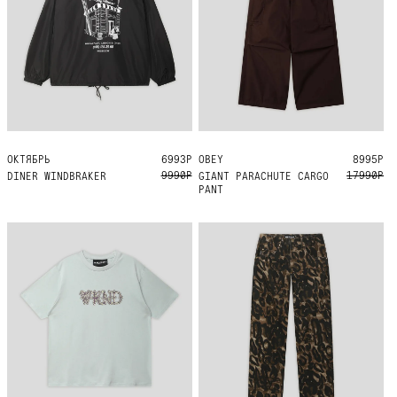
ОКТЯБРЬ
S
M
L
XL
XXL
6993Р
OBEY
S
8995Р
9990Р
17990Р
DINER WINDBRAKER
GIANT PARACHUTE CARGO
PANT