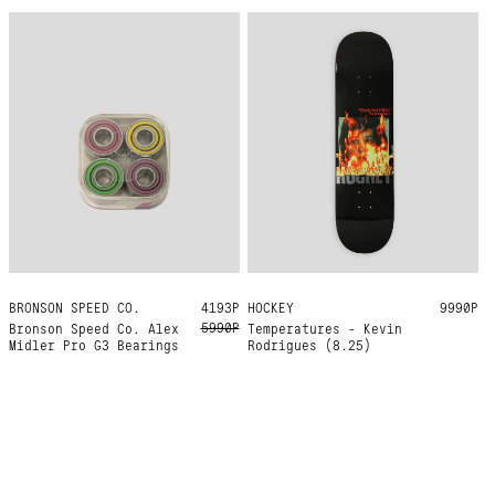
BRONSON SPEED CO.
ONE SIZE
4193Р
HOCKEY
8.25
9990Р
5990Р
Bronson Speed Co. Alex
Temperatures - Kevin
Midler Pro G3 Bearings
Rodrigues (8.25)