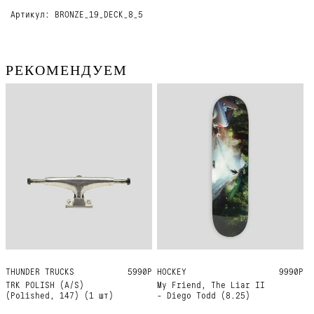
Артикул: BRONZE_19_DECK_8_5
РЕКОМЕНДУЕМ
THUNDER TRUCKS
147
5990Р
HOCKEY
8.25
9990Р
TRK POLISH (A/S)
My Friend, The Liar II
(Polished, 147) (1 шт)
- Diego Todd (8.25)