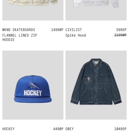
WKND SKATEBOARDS
M
L
XL
14990Р
CIVILIST
L
XL
5995Р
11990Р
FLANNEL LINED ZIP
Spike Hood
HOODIE
HOCKEY
ONE SIZE
4490Р
OBEY
S
10495Р