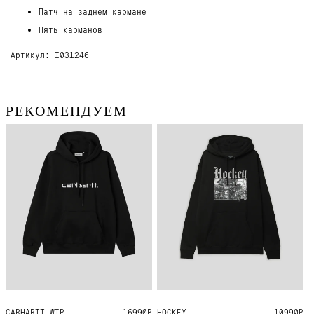
Патч на заднем кармане
Пять карманов
Артикул: I031246
РЕКОМЕНДУЕМ
CARHARTT WIP
S
L
XL
XXL
16990Р
HOCKEY
M
L
XL
10990Р