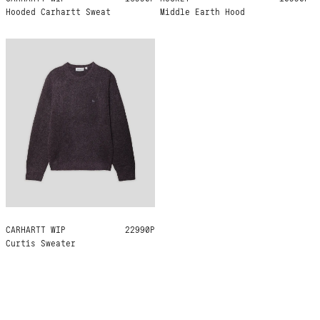
Hooded Carhartt Sweat
Middle Earth Hood
CARHARTT WIP
M
L
XL
22990Р
Curtis Sweater