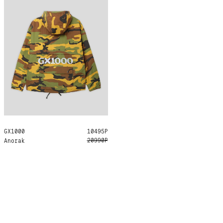
GX1000
S
10495Р
20990Р
Anorak