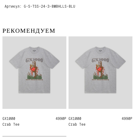
Артикул: G-S-TSS-24-3-BMBHLLS-BLU
РЕКОМЕНДУЕМ
GX1000
L
XL
4990Р
GX1000
L
XL
4990Р
Crab Tee
Crab Tee