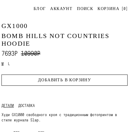
[
0
]
БЛОГ
АККАУНТ
ПОИСК
КОРЗИНА
GX1000
BOMB HILLS NOT COUNTRIES
HOODIE
7693Р
10990Р
M
L
ДОБАВИТЬ В КОРЗИНУ
ДЕТАЛИ
ДОСТАВКА
Худи GX1000 свободного кроя с традиционным фотопринтом в
стиле журнала Slap.