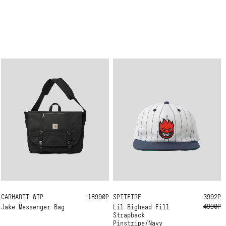
CARHARTT WIP
ONE SIZE
18990Р
SPITFIRE
ONE SIZE
3992Р
4990Р
Jake Messenger Bag
Lil Bighead Fill
Strapback
Pinstripe/Navy