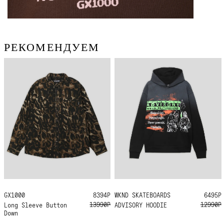
РЕКОМЕНДУЕМ
GX1000
M
L
XL
8394Р
WKND SKATEBOARDS
L
XL
6495Р
13990Р
12990Р
Long Sleeve Button
ADVISORY HOODIE
Down