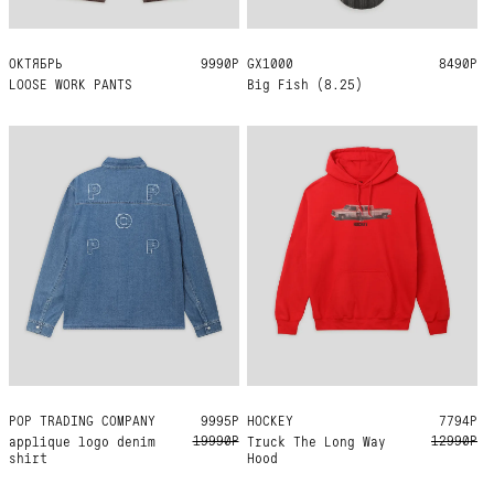
ОКТЯБРЬ
34
30
28
9990Р
GX1000
8.25
8490Р
LOOSE WORK PANTS
Big Fish (8.25)
POP TRADING COMPANY
M
9995Р
HOCKEY
M
L
XL
7794Р
19990Р
12990Р
applique logo denim
Truck The Long Way
shirt
Hood