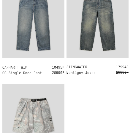
STINGWATER
M
L
XL
17994Р
CARHARTT WIP
S
XXL
10495Р
29990Р
20990Р
Montigny Jeans
OG Single Knee Pant