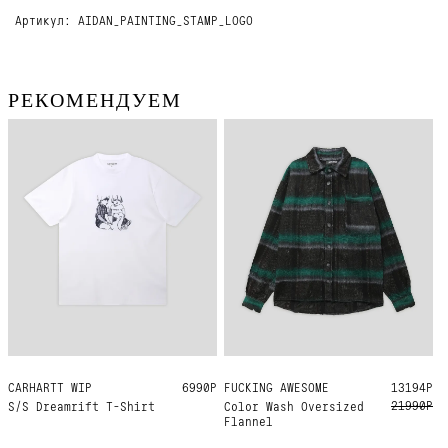
Артикул: AIDAN_PAINTING_STAMP_LOGO
РЕКОМЕНДУЕМ
CARHARTT WIP
S
M
L
XL
6990Р
FUCKING AWESOME
L
13194Р
21990Р
S/S Dreamrift T-Shirt
Color Wash Oversized
Flannel