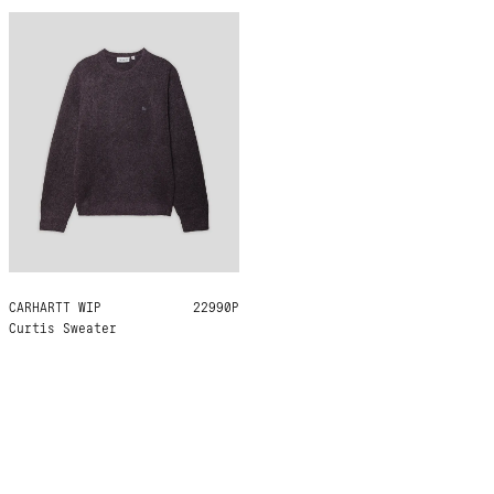
CARHARTT WIP
M
L
XL
22990Р
Curtis Sweater