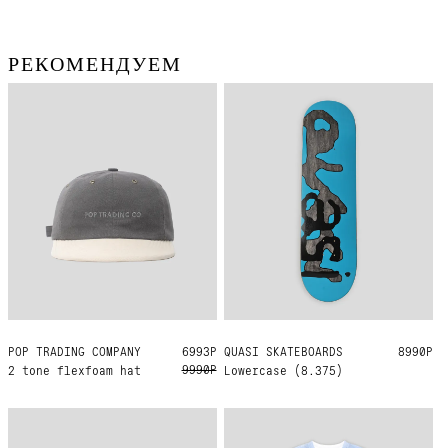
РЕКОМЕНДУЕМ
POP TRADING COMPANY
ONE SIZE
6993Р
QUASI SKATEBOARDS
8.375
8990Р
9990Р
2 tone flexfoam hat
Lowercase (8.375)