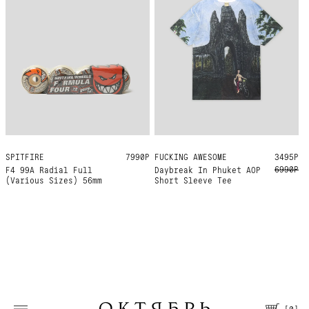
SPITFIRE
56MM 99A
7990Р
FUCKING AWESOME
L
3495Р
6990Р
F4 99A Radial Full
Daybreak In Phuket AOP
(Various Sizes) 56mm
Short Sleeve Tee
[
0
]