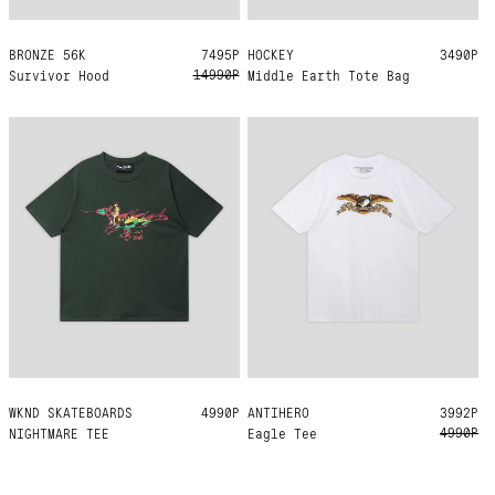
BRONZE 56K
M
L
XL
7495Р
HOCKEY
ONE SIZE
3490Р
14990Р
Survivor Hood
Middle Earth Tote Bag
WKND SKATEBOARDS
M
L
XL
4990Р
ANTIHERO
L
XL
3992Р
4990Р
NIGHTMARE TEE
Eagle Tee