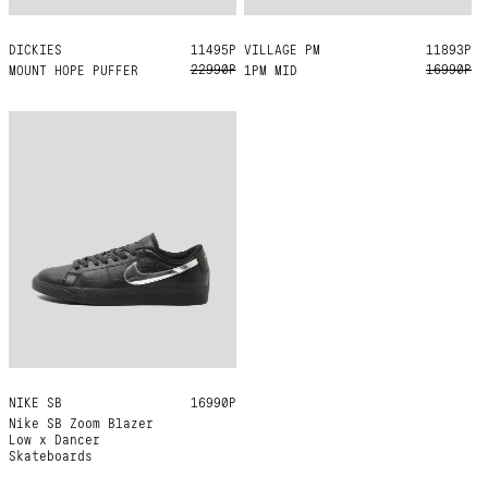
DICKIES
S
11495Р
VILLAGE PM
US9
US8
US8.5
US9.5
11893Р
22990Р
16990Р
MOUNT HOPE PUFFER
1PM MID
NIKE SB
US10
US8
US6
US7
16990Р
US8.5
Nike SB Zoom Blazer
Low x Dancer
Skateboards