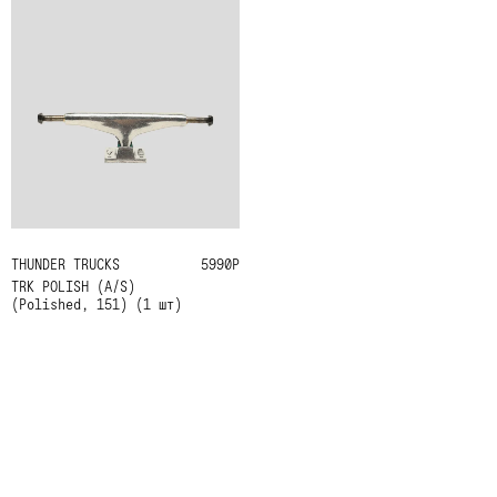
THUNDER TRUCKS
151
5990Р
TRK POLISH (A/S)
(Polished, 151) (1 шт)