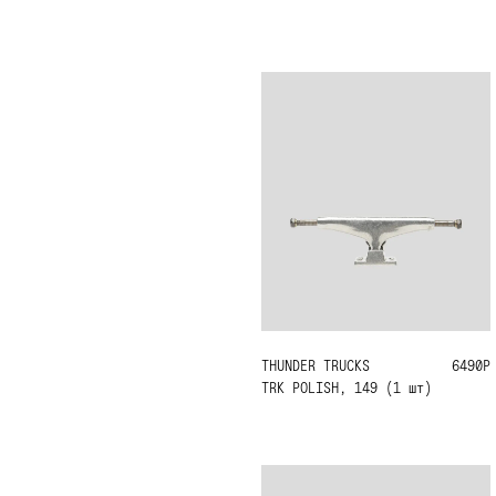
THUNDER TRUCKS
149
6490Р
TRK POLISH, 149 (1 шт)