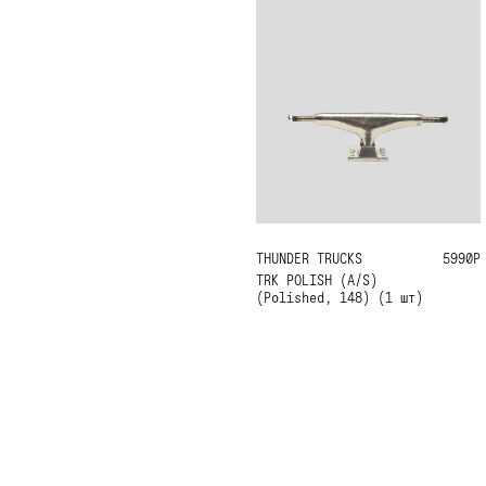
THUNDER TRUCKS
148
5990Р
TRK POLISH (A/S)
(Polished, 148) (1 шт)