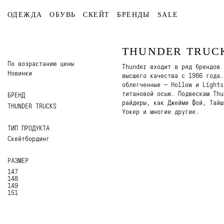
ОДЕЖДА
ОБУВЬ
СКЕЙТ
БРЕНДЫ
SALE
THUNDER TRUC
По возрастанию цены
Thunder входит в ряд брендов 
Новинки
высшего качества с 1986 года.
облегченные — Hollow и Lights
титановой осью. Подвескам Thu
БРЕНД
райдеры, как Джейми Фой, Тайш
THUNDER TRUCKS
Уокер и многие другие.
ТИП ПРОДУКТА
Скейтбординг
РАЗМЕР
147
148
149
151