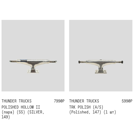
THUNDER TRUCKS
149
7990Р
THUNDER TRUCKS
147
5990Р
POLISHED HOLLOW II
TRK POLISH (A/S)
(пара) (SS) (SILVER,
(Polished, 147) (1 шт)
149)