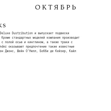
KS
Deluxe Dustribution и выпускает подвески
 Кроме стандартных моделей компания производит
 c полой осью и кингпином, а также траки с
nder оказывают предпочтение такие известные
он Джонс, Шейн О’Нилл, Бобби де Кейзер, Кайл