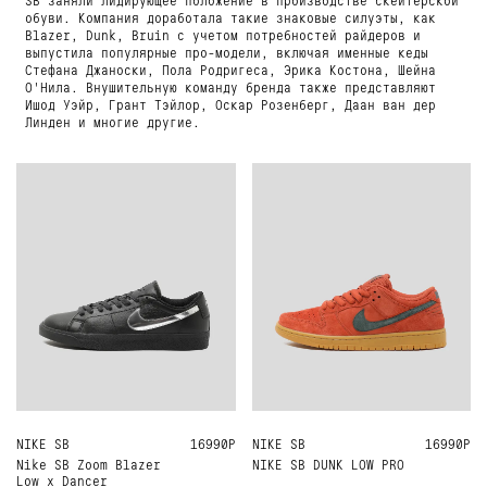
обуви. Компания доработала такие знаковые силуэты, как
Blazer, Dunk, Bruin с учетом потребностей райдеров и
выпустила популярные про-модели, включая именные кеды
Стефана Джаноски, Пола Родригеса, Эрика Костона, Шейна
О'Нила. Внушительную команду бренда также представляют
Ишод Уэйр, Грант Тэйлор, Оскар Розенберг, Даан ван дер
Линден и многие другие.
NIKE SB
US10
US8
US6
US7
16990Р
NIKE SB
US10
US8
US8.5
US9.5
16990Р
US8.5
Nike SB Zoom Blazer
NIKE SB DUNK LOW PRO
Low x Dancer