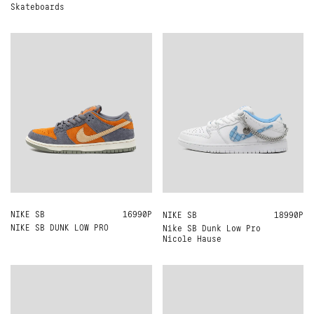
Skateboards
NIKE SB
US10
US8
US8.5
16990Р
NIKE SB
US9
US8
US8.5
US9.5
18990Р
NIKE SB DUNK LOW PRO
Nike SB Dunk Low Pro
Nicole Hause