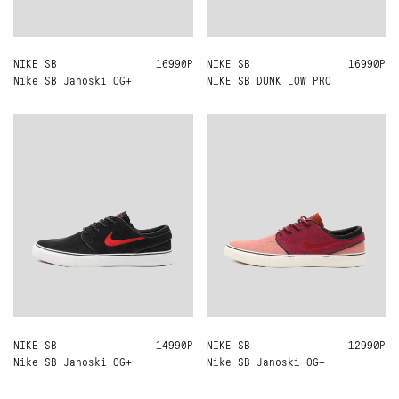
NIKE SB
US9
US8
US7
US8.5
16990Р
NIKE SB
US11
US10
US8
US10.5
16990Р
US9.5
US8.5
US9.5
Nike SB Janoski OG+
NIKE SB DUNK LOW PRO
NIKE SB
US8
US7
US8.5
14990Р
NIKE SB
US10
US8
US7
US8.5
12990Р
US9.5
Nike SB Janoski OG+
Nike SB Janoski OG+