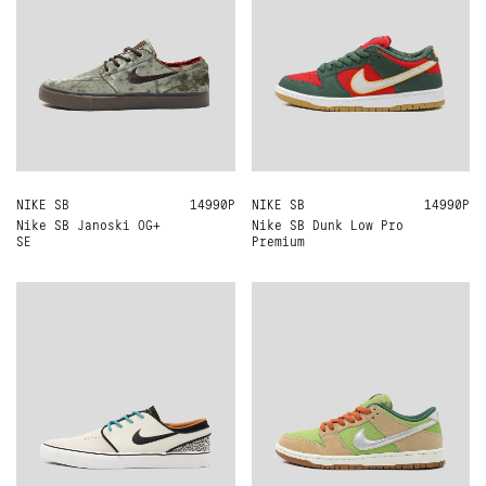
NIKE SB
US10
US8
14990Р
NIKE SB
US10
US8
US7
US10.5
14990Р
US8.5
US9.5
Nike SB Janoski OG+
Nike SB Dunk Low Pro
SE
Premium